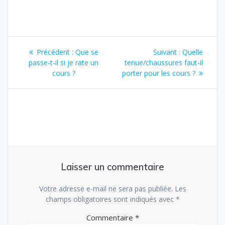
Navigation
Article
Article
Précédent :
Que se
Suivant :
Quelle
de
précédent
suivant
passe-t-il si je rate un
tenue/chaussures faut-il
:
:
cours ?
porter pour les cours ?
l’article
Laisser un commentaire
Votre adresse e-mail ne sera pas publiée.
Les
champs obligatoires sont indiqués avec
*
Commentaire
*