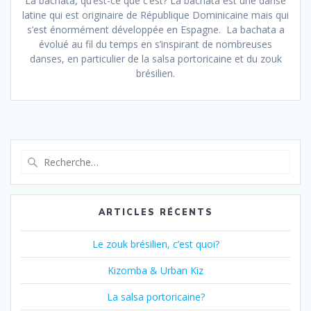
La bachata, qu’est-ce que c’est? La bachata est une danse
latine qui est originaire de République Dominicaine mais qui
s’est énormément développée en Espagne. La bachata a
évolué au fil du temps en s’inspirant de nombreuses
danses, en particulier de la salsa portoricaine et du zouk
brésilien.
Recherche
pour
:
ARTICLES RÉCENTS
Le zouk brésilien, c’est quoi?
Kizomba & Urban Kiz
La salsa portoricaine?