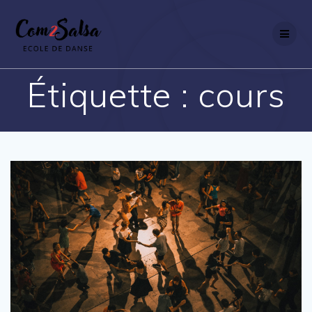
Passer
au
contenu
Étiquette :
cours