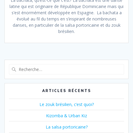
La bachata, qu’est-ce que c’est? La bachata est une danse
latine qui est originaire de République Dominicaine mais qui
s’est énormément développée en Espagne. La bachata a
évolué au fil du temps en s’inspirant de nombreuses
danses, en particulier de la salsa portoricaine et du zouk
brésilien.
Recherche
pour
:
ARTICLES RÉCENTS
Le zouk brésilien, c’est quoi?
Kizomba & Urban Kiz
La salsa portoricaine?