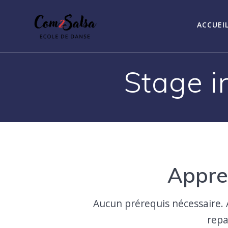
Passer
au
ACCUEI
contenu
Stage i
Appren
Aucun prérequis nécessaire. 
repa